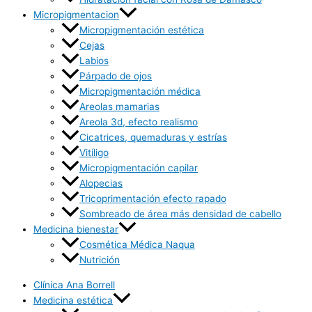
Micropigmentacion
Micropigmentación estética
Cejas
Labios
Párpado de ojos
Micropigmentación médica
Areolas mamarias
Areola 3d, efecto realismo
Cicatrices, quemaduras y estrías
Vitíligo
Micropigmentación capilar
Alopecias
Tricoprimentación efecto rapado
Sombreado de área más densidad de cabello
Medicina bienestar
Cosmética Médica Naqua
Nutrición
Clínica Ana Borrell
Medicina estética