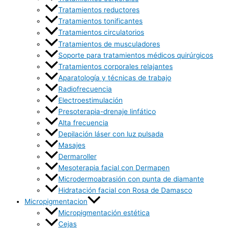
Tratamientos reductores
Tratamientos tonificantes
Tratamientos circulatorios
Tratamientos de musculadores
Soporte para tratamientos médicos quirúrgicos
Tratamientos corporales relajantes
Aparatología y técnicas de trabajo
Radiofrecuencia
Electroestimulación
Presoterapia-drenaje linfático
Alta frecuencia
Depilación láser con luz pulsada
Masajes
Dermaroller
Mesoterapia facial con Dermapen
Microdermoabrasión con punta de diamante
Hidratación facial con Rosa de Damasco
Micropigmentacion
Micropigmentación estética
Cejas