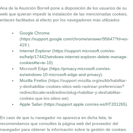
Ana de la Asunción Borrell pone a disposición de los usuarios de su
web que quieran impedir la instalación de las mencionadas cookies,
enlaces facilitados al efecto por los navegadores más utilizados:
Google Chrome
(
https://support.google.com/chrome/answer/95647?hl=es-
419
).
Internet Explorer
(
https://support.microsoft.com/es-
es/help/17442/windows-internet-explorer-delete-manage-
cookies#ie=ie-10
).
Microsoft Edge (
https://privacy.microsoft.com/es-
es/windows-10-microsoft-edge-and-privacy
).
Mozilla Firefox
(https://support.mozilla.org/es/kb/habilitar-
y-deshabilitar-cookies-sitios-web-rastrear-preferencias?
redirectlocale=es&redirectslug=habilitar-y-deshabilitar-
cookies-que-los-sitios-we).
Apple Safari
(
https://support.apple.com/es-es/HT201265
).
En caso de que tu navegador no aparezca en dicha lista, te
recomendamos que consultes la página web del proveedor del
navegador para obtener la información sobre la gestión de cookies.