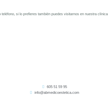
eléfono, si lo prefieres también puedes visitarnos en nuestra clínica
605 51 59 95
info@abmedicoestetica.com