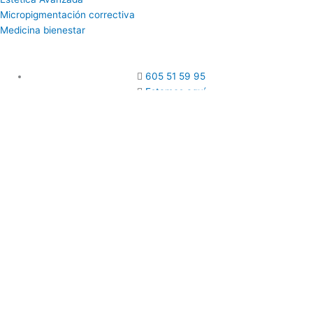
Micropigmentación correctiva
Medicina bienestar
605 51 59 95
Estamos aquí
Aspectos Legales
–
Política de Privacidad
–
Política de Cookies –
Declaración de Accesibilidad
© 2026
Copyright
Clínica medico estética Ana Borrell.