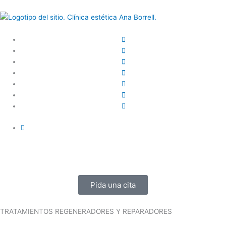
Ir
al
contenido
Pida una cita
TRATAMIENTOS REGENERADORES Y REPARADORES