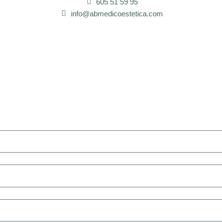
605 51 59 95
info@abmedicoestetica.com