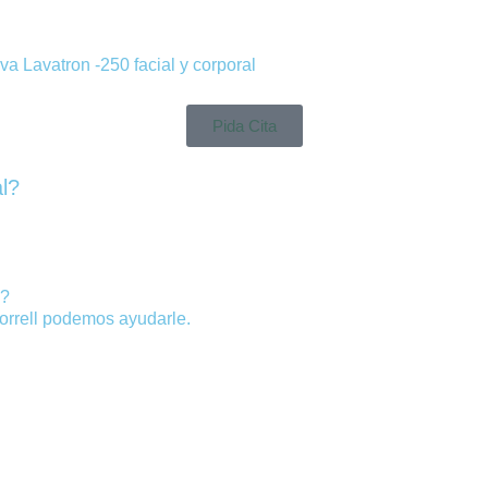
a Lavatron -250 facial y corporal
Pida Cita
l?
o?
Borrell podemos ayudarle.