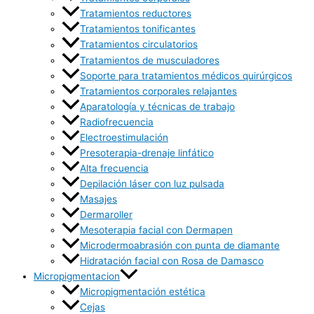
Tratamientos reductores
Tratamientos tonificantes
Tratamientos circulatorios
Tratamientos de musculadores
Soporte para tratamientos médicos quirúrgicos
Tratamientos corporales relajantes
Aparatología y técnicas de trabajo
Radiofrecuencia
Electroestimulación
Presoterapia-drenaje linfático
Alta frecuencia
Depilación láser con luz pulsada
Masajes
Dermaroller
Mesoterapia facial con Dermapen
Microdermoabrasión con punta de diamante
Hidratación facial con Rosa de Damasco
Micropigmentacion
Micropigmentación estética
Cejas