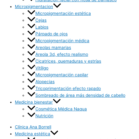
Micropigmentacion
Micropigmentación estética
Cejas
Labios
Párpado de ojos
Micropigmentación médica
Areolas mamarias
Areola 3d, efecto realismo
Cicatrices, quemaduras y estrías
Vitíligo
Micropigmentación capilar
Alopecias
Tricoprimentación efecto rapado
Sombreado de área más densidad de cabello
Medicina bienestar
Cosmética Médica Naqua
Nutrición
Clínica Ana Borrell
Medicina estética